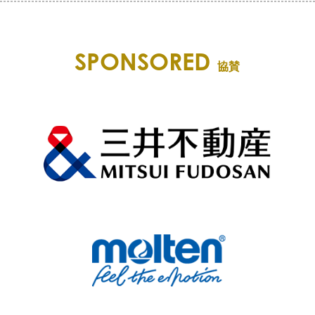
SPONSORED
協賛