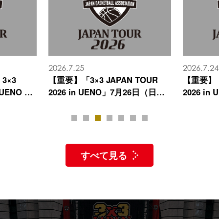
2026.7.24
2026.7.22
 TOUR
【重要】「3×3 JAPAN TOUR
7月25日
26日（日）
2026 in UENO」7月25日（土）
JAPAN T
せ
OPEN MEN 開催時間変更のお知
らせ
1
2
3
4
5
6
7
すべて見る